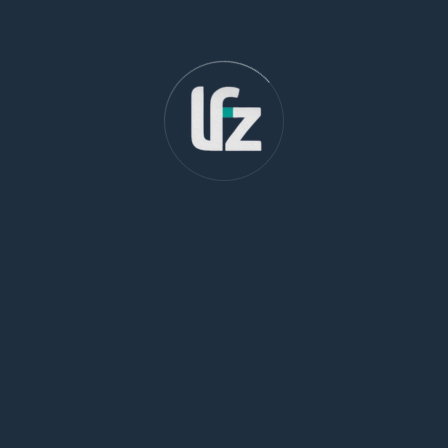
espere.
Recurso administrativo
Em geral, de 2 a 5 dias úteis após a divulgação do
resultado. O prazo varia conforme o edital de cada
concurso, consulte o seu.
Mandado de segurança
120 dias a partir do ato administrativo, por força de lei.
Esgotado o prazo, essa estratégia processual não pode
mais ser utilizada.